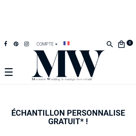
0
COMPTE
☰
Basculer
la
navigation
ÉCHANTILLON PERSONNALISE
GRATUIT* !