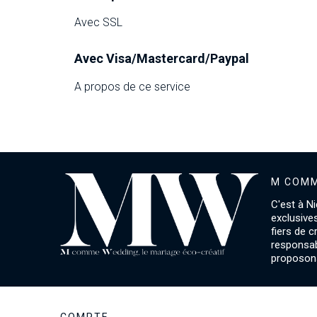
Avec SSL
Avec Visa/Mastercard/Paypal
A propos de ce service
M COMM
C'est à Ni
exclusive
fiers de 
responsab
proposons