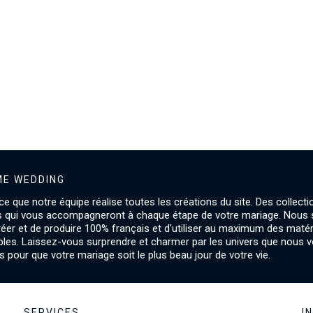
E WEDDING
ce que notre équipe réalise toutes les créations du site. Des collecti
s qui vous accompagneront à chaque étape de votre mariage. Nou
créer et de produire 100% français et d'utiliser au maximum des maté
les. Laissez-vous surprendre et charmer par les univers que nous 
 pour que votre mariage soit le plus beau jour de votre vie.
SERVICES
I