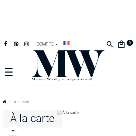
0
COMPTE
☰
Basculer
la
navigation
À la carte
À la carte
