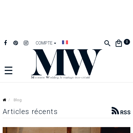
0
COMPTE
☰
Basculer
la
navigation
Blog
Articles récents
RSS