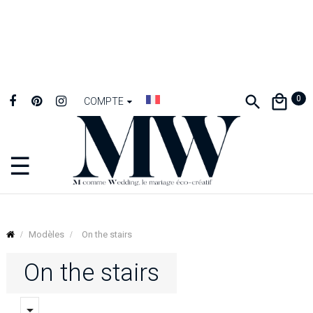
0
COMPTE
☰
Basculer
la
navigation
Modèles
On the stairs
On the stairs
