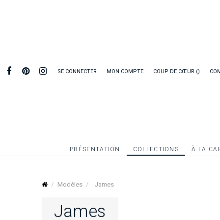
SE CONNECTER
MON COMPTE
COUP DE CŒUR
CO
PRÉSENTATION
COLLECTIONS
À LA CA
Modèles
James
James