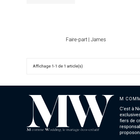
Faire-part | James
Affichage 1-1 de 1 article(s)
M COMM
C'est à Ni
exclusive
fiers de 
responsab
proposons