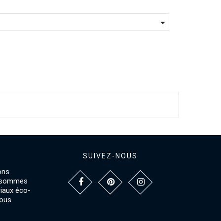

SUIVEZ-NOUS
ons
s sommes
riaux éco-
vous