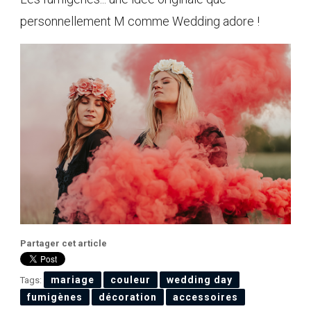
personnellement M comme Wedding adore !
Partager cet article
mariage
couleur
wedding day
Tags:
fumigènes
décoration
accessoires