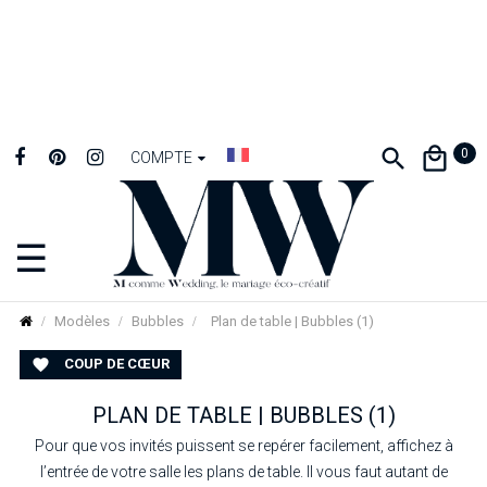
0
COMPTE
☰
Basculer
la
navigation
Modèles
Bubbles
Plan de table | Bubbles (1)
COUP DE CŒUR

PLAN DE TABLE | BUBBLES (1)
Pour que vos invités puissent se repérer facilement, affichez à
l’entrée de votre salle les plans de table. Il vous faut autant de