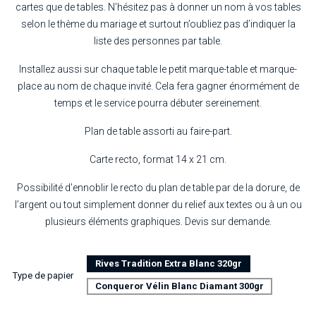
cartes que de tables. N’hésitez pas à donner un nom à vos tables
selon le thème du mariage et surtout n’oubliez pas d’indiquer la
liste des personnes par table.
Installez aussi sur chaque table le petit marque-table et marque-
place au nom de chaque invité. Cela fera gagner énormément de
temps et le service pourra débuter sereinement.
Plan de table assorti au faire-part.
Carte recto, format 14 x 21 cm.
Possibilité d’ennoblir le recto du plan de table par de la dorure, de
l’argent ou tout simplement donner du relief aux textes ou à un ou
plusieurs éléments graphiques. Devis sur demande.
Rives Tradition Extra Blanc 320gr
Type de papier
Conqueror Vélin Blanc Diamant 300gr