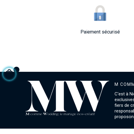
Paiement sécurisé
M COMM
C'est à Ni
exclusive
fiers de 
responsab
proposons