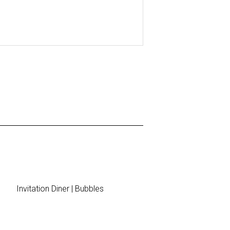
Invitation Diner | Bubbles
Plan de tab