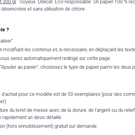
t 300 gr
: Soyeux. Délicat. Eco-responsable. Un papier 100 % rec
ésencrées et sans utilisation de chlore.
le ?
liser".
 modifiant les contenus et, si nécessaire, en déplaçant les text
 vous serez automatiquement redirigé sur cette page.
 "Ajouter au panier", choisissez le type de papier parmi les deux
d'achat pour ce modèle est de 50 exemplaires (pour des comm
er).
ture du livret de messe avec de la dorure, de l’argent ou du reli
e rapidement un devis détaillé.
ion (hors ennoblissement) gratuit sur demande.