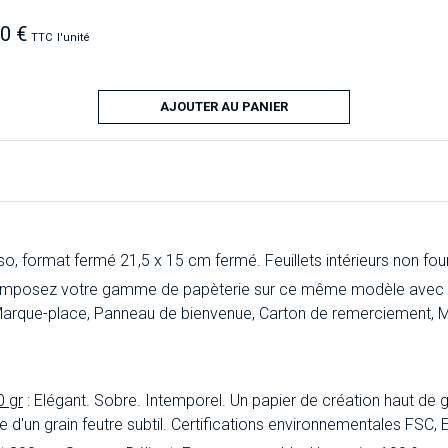
70 €
TTC
l'unité
AJOUTER AU PANIER
, format fermé 21,5 x 15 cm fermé. Feuillets intérieurs non four
omposez votre gamme de papèterie sur ce même modèle avec le F
Marque-place, Panneau de bienvenue, Carton de remerciement, M
0 gr
: Elégant. Sobre. Intemporel. Un papier de création haut de 
inée d'un grain feutre subtil. Certifications environnementales FSC