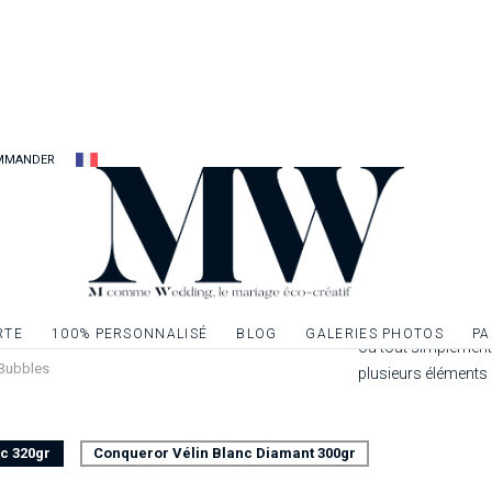
» devant vos famille
étape de votre mar
ton à l’ensemble de
votre livret de mess
Une fois votre livr
imprimer les feuillet
MMANDER
assembler le tout ave
garanti !
Dépliant 4 pages im
cm fermé. Feuillets 
Possibilité d’ennobl
RTE
100% PERSONNALISÉ
BLOG
GALERIES PHOTOS
PA
ou tout simplement 
 Bubbles
plusieurs éléments
nc 320gr
Conqueror Vélin Blanc Diamant 300gr