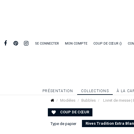
SE CONNECTER
MON COMPTE
COUP DE CŒUR
CO
PRÉSENTATION
COLLECTIONS
À LA CA
Modèles
Bubbles
Livret de messe |
COUP DE CŒUR

Rives Tradition Extra Bla
Type de papier