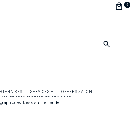
s et vos amis réunis ! Pour rendre cette
0
iage encore plus unique et donner le même
 votre papeterie de mariage, personnalisez
e à la thématique de votre faire-part.
et de messe en main, vous n’aurez plus qu’à
s intérieurs sur du papier A4, les plier et
c un joli ruban ou une ficelle en lin. Effet
primé recto/verso, format fermé 21,5 x 15
intérieurs non fournis.
ir la couverture par de la dorure, de l’argent
RTENAIRES
SERVICES +
OFFRES SALON
donner du relief aux textes ou à un ou
 graphiques. Devis sur demande.