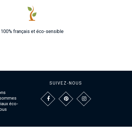
100% français et éco-sensible
SUIVEZ-NOUS
ons
s sommes
riaux éco-
vous