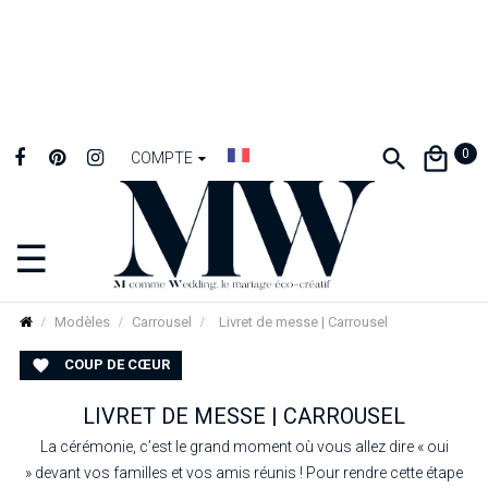
0
COMPTE
☰
Basculer
la
navigation
Modèles
Carrousel
Livret de messe | Carrousel
COUP DE CŒUR

LIVRET DE MESSE | CARROUSEL
La cérémonie, c’est le grand moment où vous allez dire « oui
» devant vos familles et vos amis réunis ! Pour rendre cette étape