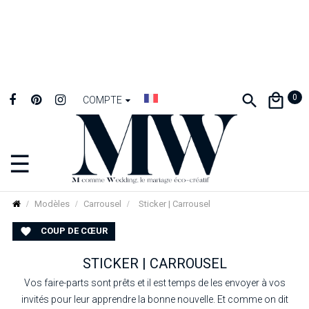
0
COMPTE
☰
Basculer
la
navigation
Modèles
Carrousel
Sticker | Carrousel
COUP DE CŒUR

STICKER | CARROUSEL
Vos faire-parts sont prêts et il est temps de les envoyer à vos
invités pour leur apprendre la bonne nouvelle. Et comme on dit