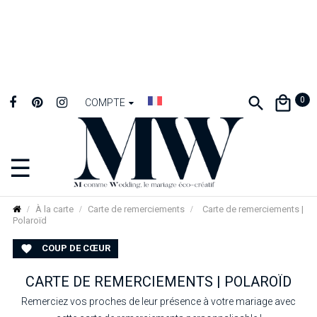
0
COMPTE
☰
Basculer
la
navigation
À la carte
Carte de remerciements
Carte de remerciements |
Polaroïd
COUP DE CŒUR

CARTE DE REMERCIEMENTS | POLAROÏD
Remerciez vos proches de leur présence à votre mariage avec