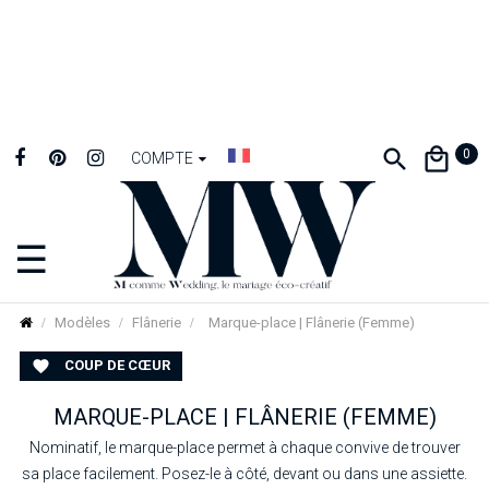
0
COMPTE
☰
Basculer
la
navigation
Modèles
Flânerie
Marque-place | Flânerie (Femme)
COUP DE CŒUR

MARQUE-PLACE | FLÂNERIE (FEMME)
Nominatif, le marque-place permet à chaque convive de trouver
sa place facilement. Posez-le à côté, devant ou dans une assiette.