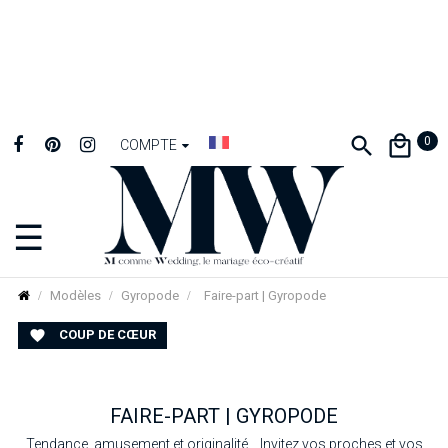
0
COMPTE
☰
Basculer
la
navigation
Modèles
Gyropode
Faire-part | Gyropode
COUP DE CŒUR

FAIRE-PART | GYROPODE
Tendance, amusement et originalité... Invitez vos proches et vos