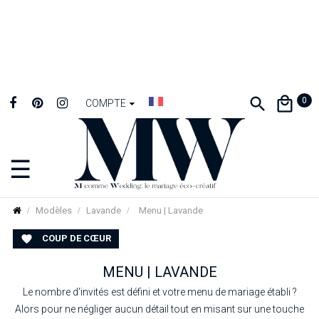
0
COMPTE
☰
Basculer
la
navigation
Modèles
Lavande
Menu | Lavande
COUP DE CŒUR

MENU | LAVANDE
Le nombre d’invités est défini et votre menu de mariage établi ?
Alors pour ne négliger aucun détail tout en misant sur une touche