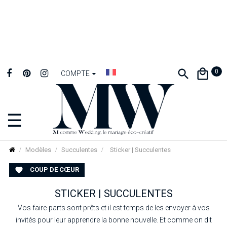
0
COMPTE
☰
Basculer
la
navigation
Modèles
Succulentes
Sticker | Succulentes
COUP DE CŒUR

STICKER | SUCCULENTES
Vos faire-parts sont prêts et il est temps de les envoyer à vos
invités pour leur apprendre la bonne nouvelle. Et comme on dit