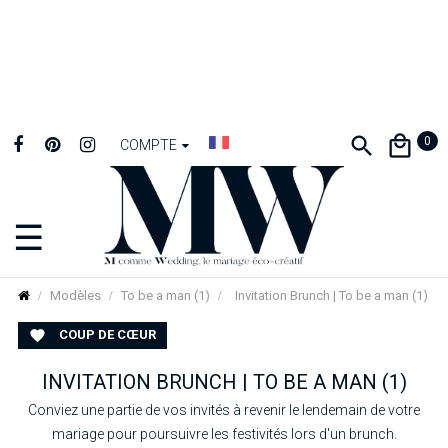
0
COMPTE
☰
Basculer
la
navigation
Modèles
To be a man (1)
Invitation Brunch | To be a man (1)
COUP DE CŒUR

INVITATION BRUNCH | TO BE A MAN (1)
Conviez une partie de vos invités à revenir le lendemain de votre
mariage pour poursuivre les festivités lors d'un brunch.