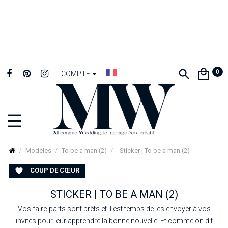
0
COMPTE
☰
Basculer
la
navigation
Modèles
To be a man (2)
Sticker | To be a man (2)
COUP DE CŒUR

STICKER | TO BE A MAN (2)
Vos faire-parts sont prêts et il est temps de les envoyer à vos
invités pour leur apprendre la bonne nouvelle. Et comme on dit