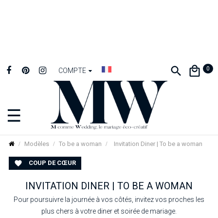
0
COMPTE
☰
Basculer
la
navigation
Modèles
To be a woman
Invitation Diner | To be a woman
COUP DE CŒUR

INVITATION DINER | TO BE A WOMAN
Pour poursuivre la journée à vos côtés, invitez vos proches les
plus chers à votre diner et soirée de mariage.