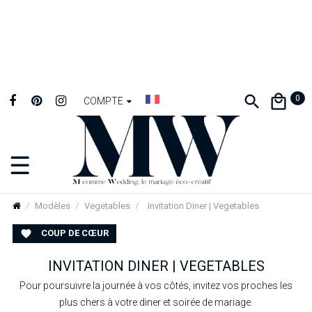
0
COMPTE
☰
Basculer
la
navigation
Modèles
Vegetables
Invitation Diner | Vegetables
COUP DE CŒUR

INVITATION DINER | VEGETABLES
Pour poursuivre la journée à vos côtés, invitez vos proches les
plus chers à votre diner et soirée de mariage.