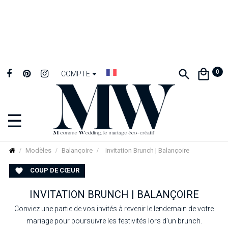
0
COMPTE
☰
Basculer
la
navigation
Modèles
Balançoire
Invitation Brunch | Balançoire
COUP DE CŒUR

INVITATION BRUNCH | BALANÇOIRE
Conviez une partie de vos invités à revenir le lendemain de votre
mariage pour poursuivre les festivités lors d'un brunch.