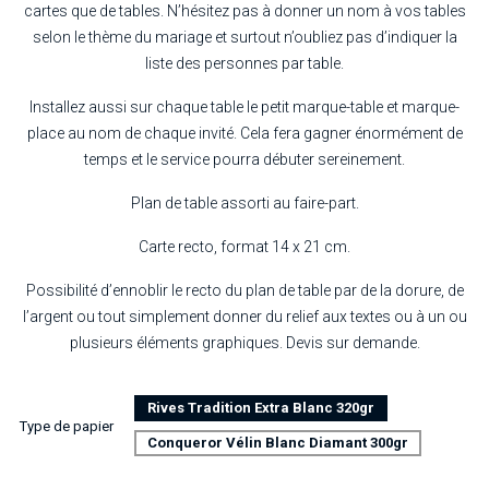
cartes que de tables. N’hésitez pas à donner un nom à vos tables
selon le thème du mariage et surtout n’oubliez pas d’indiquer la
liste des personnes par table.
Installez aussi sur chaque table le petit marque-table et marque-
place au nom de chaque invité. Cela fera gagner énormément de
temps et le service pourra débuter sereinement.
Plan de table assorti au faire-part.
Carte recto, format 14 x 21 cm.
Possibilité d’ennoblir le recto du plan de table par de la dorure, de
l’argent ou tout simplement donner du relief aux textes ou à un ou
plusieurs éléments graphiques. Devis sur demande.
Rives Tradition Extra Blanc 320gr
Type de papier
Conqueror Vélin Blanc Diamant 300gr