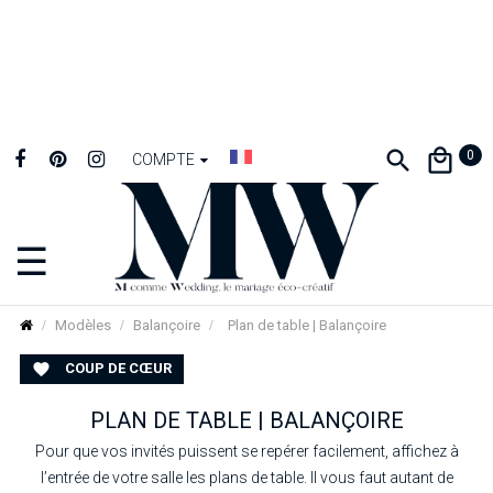
0
COMPTE
☰
Basculer
la
navigation
Modèles
Balançoire
Plan de table | Balançoire
COUP DE CŒUR

PLAN DE TABLE | BALANÇOIRE
Pour que vos invités puissent se repérer facilement, affichez à
l’entrée de votre salle les plans de table. Il vous faut autant de