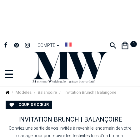
0
COMPTE
☰
Basculer
la
navigation
Modèles
Balançoire
Invitation Brunch | Balançoire
COUP DE CŒUR

INVITATION BRUNCH | BALANÇOIRE
Conviez une partie de vos invités à revenir le lendemain de votre
mariage pour poursuivre les festivités lors d'un brunch.