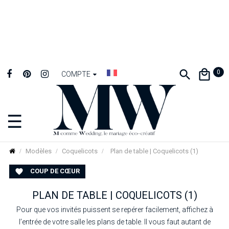
0
COMPTE
☰
Basculer
la
navigation
Modèles
Coquelicots
Plan de table | Coquelicots (1)
COUP DE CŒUR

PLAN DE TABLE | COQUELICOTS (1)
Pour que vos invités puissent se repérer facilement, affichez à
l’entrée de votre salle les plans de table. Il vous faut autant de