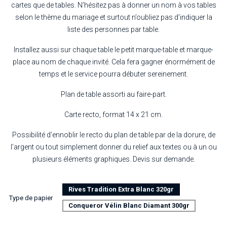
cartes que de tables. N’hésitez pas à donner un nom à vos tables
selon le thème du mariage et surtout n’oubliez pas d’indiquer la
liste des personnes par table.
Installez aussi sur chaque table le petit marque-table et marque-
place au nom de chaque invité. Cela fera gagner énormément de
temps et le service pourra débuter sereinement.
Plan de table assorti au faire-part.
Carte recto, format 14 x 21 cm.
Possibilité d’ennoblir le recto du plan de table par de la dorure, de
l’argent ou tout simplement donner du relief aux textes ou à un ou
plusieurs éléments graphiques. Devis sur demande.
Rives Tradition Extra Blanc 320gr
Type de papier
Conqueror Vélin Blanc Diamant 300gr