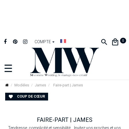
0
COMPTE
☰
Basculer
la
navigation
Modèles
James
Faire-part | James
COUP DE CŒUR

FAIRE-PART | JAMES
Tendresse, complicité et sensibilité... Invitez vos proches et vos