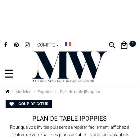
0
COMPTE
☰
Basculer
la
navigation
Modèles
Poppies
Plan de table |Poppies
COUP DE CŒUR

PLAN DE TABLE |POPPIES
Pour que vos invités puissent se repérer facilement, affichez à
l’entrée de votre salle les plans de table. Il vous faut autant de