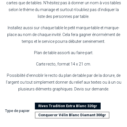
cartes que de tables. N’hésitez pas à donner un nom à vos tables
selon le thème du mariage et surtout n’oubliez pas d’indiquer la
liste des personnes par table.
Installez aussi sur chaque table le petit marque-table et marque-
place au nom de chaque invité. Cela fera gagner énormément de
temps et le service pourra débuter sereinement.
Plan de table assorti au faire-part.
Carte recto, format 14 x 21 cm.
Possibilité d’ennoblir le recto du plan de table par de la dorure, de
l’argent ou tout simplement donner du relief aux textes ou à un ou
plusieurs éléments graphiques. Devis sur demande.
Rives Tradition Extra Blanc 320gr
Type de papier
Conqueror Vélin Blanc Diamant 300gr