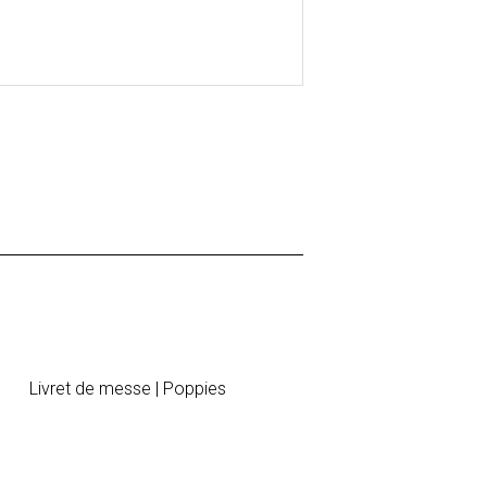
Livret de messe | Poppies
Marque-ta