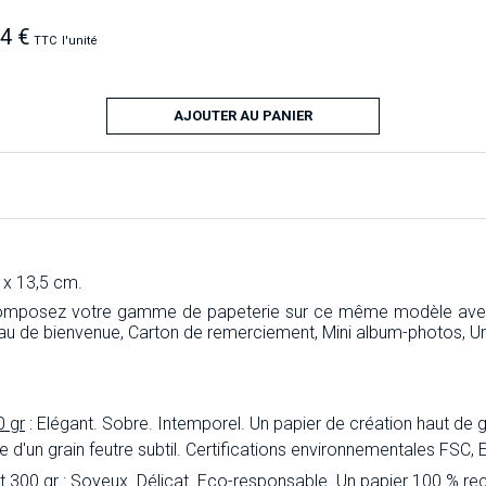
34 €
TTC
l'unité
AJOUTER AU PANIER
 x 13,5 cm.
composez votre gamme de papeterie sur ce même modèle avec l
au de bienvenue, Carton de remerciement, Mini album-photos, U
0 gr
: Elégant. Sobre. Intemporel. Un papier de création haut de 
inée d'un grain feutre subtil. Certifications environnementales FSC
t 300 gr
: Soyeux. Délicat. Eco-responsable. Un papier 100 % rec