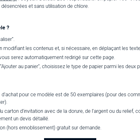
ésencrées et sans utilisation de chlore.
le ?
liser".
 modifiant les contenus et, si nécessaire, en déplaçant les text
 vous serez automatiquement redirigé sur cette page.
 "Ajouter au panier", choisissez le type de papier parmi les deux
d'achat pour ce modèle est de 50 exemplaires (pour des comm
er).
du carton d’invitation avec de la dorure, de l’argent ou du relief
ement un devis détaillé.
ion (hors ennoblissement) gratuit sur demande.