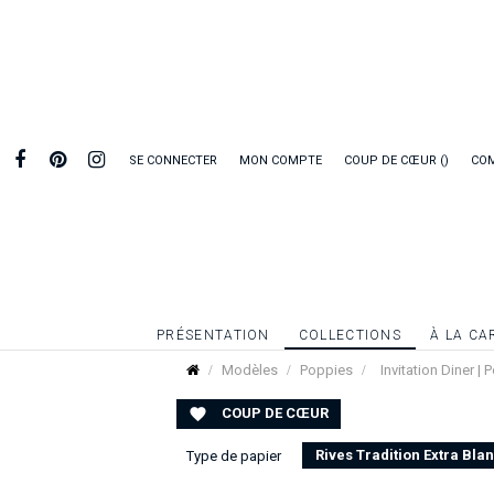
SE CONNECTER
MON COMPTE
COUP DE CŒUR
CO
PRÉSENTATION
COLLECTIONS
À LA CA
Modèles
Poppies
Invitation Diner |
COUP DE CŒUR

Rives Tradition Extra Bla
Type de papier