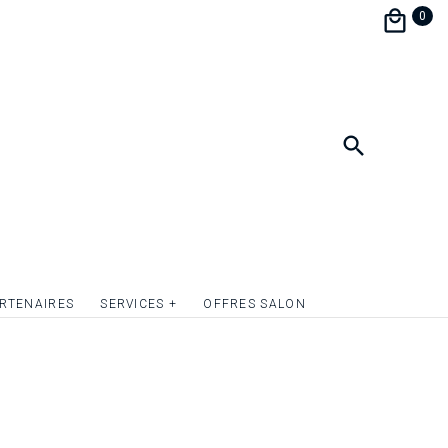
iner et soirée de mariage.
0
à personnaliser et assorti à votre papeterie de
 une parfaite harmonie.
ormat 9 x 13,5 cm.
r le recto du carton d’invitation par de la
 ou tout simplement donner du relief aux
lusieurs éléments graphiques. Devis sur
RTENAIRES
SERVICES +
OFFRES SALON