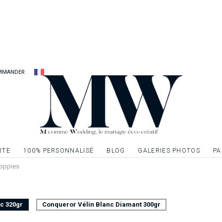
plus chers à votre d
Carton d’invitation 
mariage pour créer
Carte recto seul, f
MMANDER
Possibilité d’ennobli
dorure, de l’argent
textes ou à un ou p
demande.
RTE
100% PERSONNALISÉ
BLOG
GALERIES PHOTOS
PA
 Poppies
nc 320gr
Conqueror Vélin Blanc Diamant 300gr