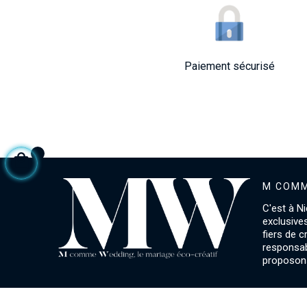
Paiement sécurisé
M COMM
C'est à Ni
exclusive
fiers de 
responsab
proposons