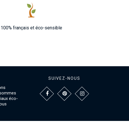
100% français et éco-sensible
SUIVEZ-NOUS
ons
s sommes
riaux éco-
vous