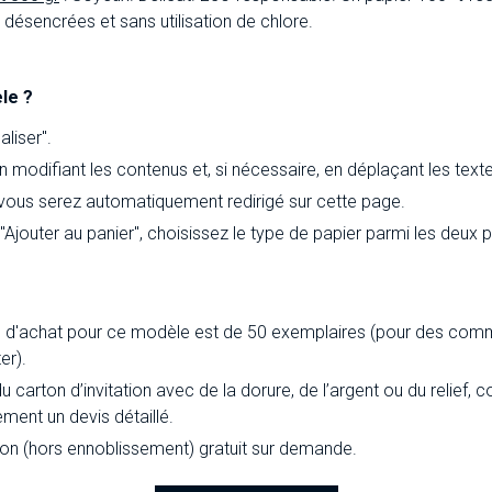
ésencrées et sans utilisation de chlore.
le ?
liser".
 modifiant les contenus et, si nécessaire, en déplaçant les text
 vous serez automatiquement redirigé sur cette page.
 "Ajouter au panier", choisissez le type de papier parmi les deux
d'achat pour ce modèle est de 50 exemplaires (pour des comm
er).
du carton d’invitation avec de la dorure, de l’argent ou du relief
ement un devis détaillé.
ion (hors ennoblissement) gratuit sur demande.