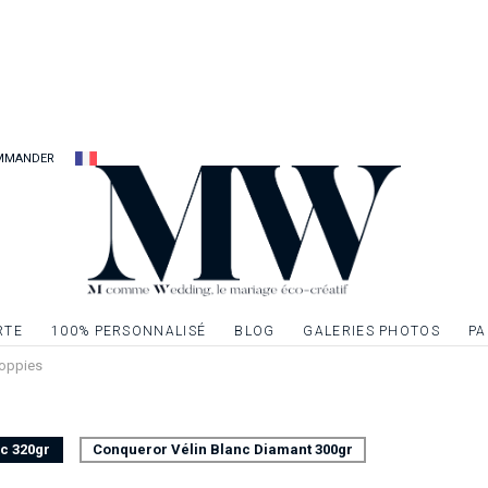
plus chers à votre d
Carton d’invitation 
mariage pour créer
Carte recto seul, f
MMANDER
Possibilité d’ennobli
dorure, de l’argent
textes ou à un ou p
demande.
RTE
100% PERSONNALISÉ
BLOG
GALERIES PHOTOS
PA
 Poppies
nc 320gr
Conqueror Vélin Blanc Diamant 300gr