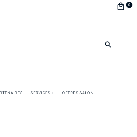
iner et soirée de mariage.
0
à personnaliser et assorti à votre papeterie de
 une parfaite harmonie.
ormat 9 x 13,5 cm.
r le recto du carton d’invitation par de la
 ou tout simplement donner du relief aux
lusieurs éléments graphiques. Devis sur
RTENAIRES
SERVICES +
OFFRES SALON