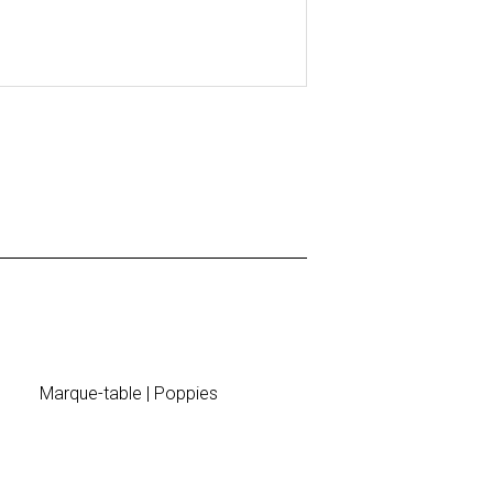
Marque-table | Poppies
Plan de t