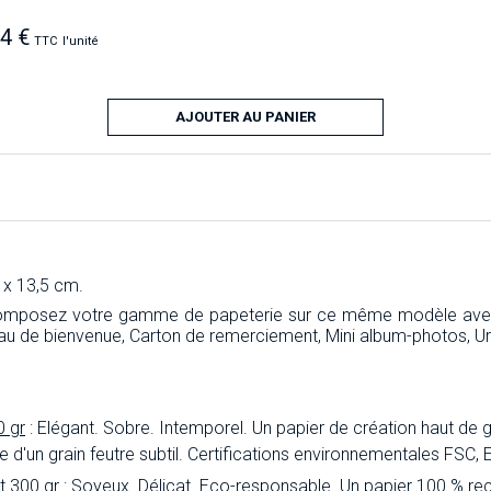
34 €
TTC
l'unité
AJOUTER AU PANIER
 x 13,5 cm.
composez votre gamme de papeterie sur ce même modèle avec l
au de bienvenue, Carton de remerciement, Mini album-photos, U
0 gr
: Elégant. Sobre. Intemporel. Un papier de création haut de 
inée d'un grain feutre subtil. Certifications environnementales FSC
t 300 gr
: Soyeux. Délicat. Eco-responsable. Un papier 100 % rec