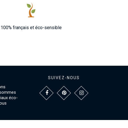
100% français et éco-sensible
SUIVEZ-NOUS
ons
s sommes
riaux éco-
vous