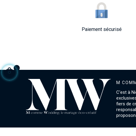
Paiement sécurisé
M COMM
C'est à Ni
exclusive
fiers de 
responsab
proposons