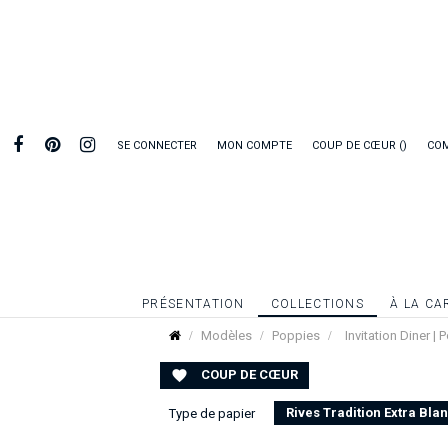
SE CONNECTER
MON COMPTE
COUP DE CŒUR
CO
PRÉSENTATION
COLLECTIONS
À LA CA
Modèles
Poppies
Invitation Diner |
COUP DE CŒUR

Rives Tradition Extra Bla
Type de papier