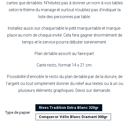
cartes que de tables. N’hésitez pas à donner un nom à vos tables
selon le thème du mariage et surtout n’oubliez pas d’indiquer la
liste des personnes par table.
Installez aussi sur chaque table le petit marque-table et marque-
place au nom de chaque invité. Cela fera gagner énormément de
temps et le service pourra débuter sereinement.
Plan de table assorti au faire-part.
Carte recto, format 14 x 21 cm.
Possibilité d’ennoblir le recto du plan de table par de la dorure, de
l’argent ou tout simplement donner du relief aux textes ou à un ou
plusieurs éléments graphiques. Devis sur demande.
Rives Tradition Extra Blanc 320gr
Type de papier
Conqueror Vélin Blanc Diamant 300gr