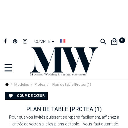
0
COMPTE
☰
Basculer
la
navigation
Modèles
Protea
Plan de table |Protea (1)
COUP DE CŒUR

PLAN DE TABLE |PROTEA (1)
Pour que vos invités puissent se repérer facilement, affichez à
l’entrée de votre salle les plans de table. Il vous faut autant de