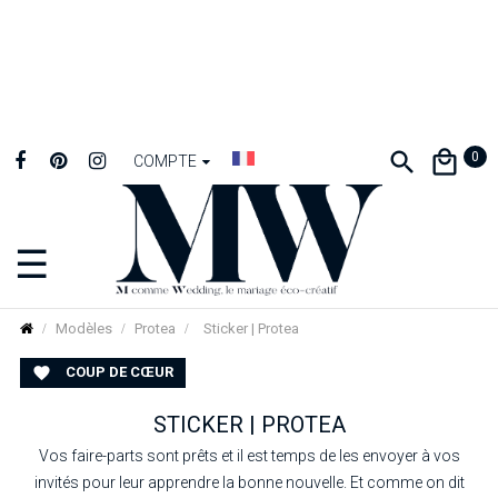
0
COMPTE
☰
Basculer
la
navigation
Modèles
Protea
Sticker | Protea
COUP DE CŒUR

STICKER | PROTEA
Vos faire-parts sont prêts et il est temps de les envoyer à vos
invités pour leur apprendre la bonne nouvelle. Et comme on dit