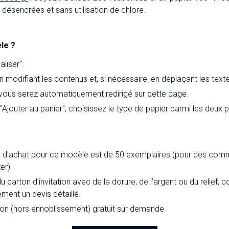
ésencrées et sans utilisation de chlore.
le ?
liser".
 modifiant les contenus et, si nécessaire, en déplaçant les text
 vous serez automatiquement redirigé sur cette page.
 "Ajouter au panier", choisissez le type de papier parmi les deux
d'achat pour ce modèle est de 50 exemplaires (pour des comm
er).
du carton d’invitation avec de la dorure, de l’argent ou du relief
ement un devis détaillé.
ion (hors ennoblissement) gratuit sur demande.