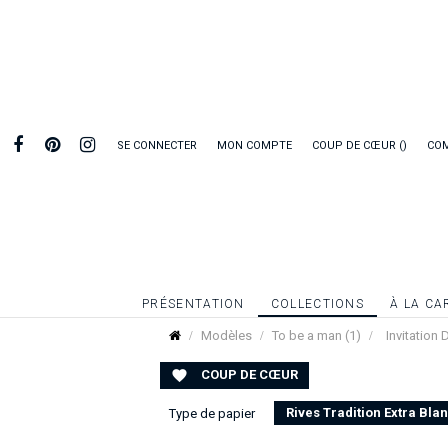
SE CONNECTER
MON COMPTE
COUP DE CŒUR
CO
PRÉSENTATION
COLLECTIONS
À LA CA
Modèles
To be a man (1)
Invitation 
COUP DE CŒUR

Rives Tradition Extra Bla
Type de papier