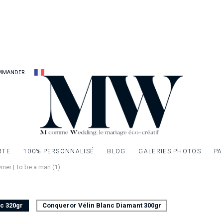
plus chers à votre d
Carton d’invitation 
mariage pour créer
Carte recto seul, f
MMANDER
Possibilité d’ennobli
dorure, de l’argent
textes ou à un ou p
demande.
RTE
100% PERSONNALISÉ
BLOG
GALERIES PHOTOS
PA
Diner | To be a man (1)
nc 320gr
Conqueror Vélin Blanc Diamant 300gr