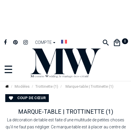
0
COMPTE
☰
Basculer
la
navigation
Modèles
Trottinette (1)
Marque-table | Trottinette (1)
COUP DE CŒUR

MARQUE-TABLE | TROTTINETTE (1)
La décoration de table est faite d’une multitude de petites choses
qu’il ne faut pas négliger. Ce marque-table est à placer au centre de