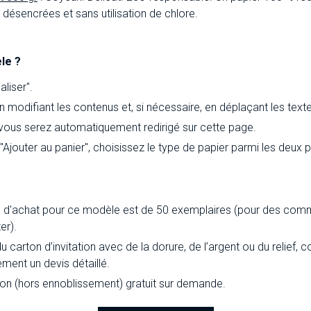
ésencrées et sans utilisation de chlore.
le ?
liser".
 modifiant les contenus et, si nécessaire, en déplaçant les text
 vous serez automatiquement redirigé sur cette page.
 "Ajouter au panier", choisissez le type de papier parmi les deux
d'achat pour ce modèle est de 50 exemplaires (pour des comm
er).
du carton d’invitation avec de la dorure, de l’argent ou du relief
ement un devis détaillé.
ion (hors ennoblissement) gratuit sur demande.