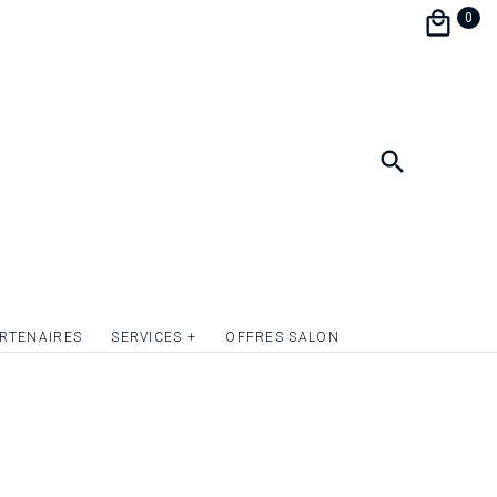
iner et soirée de mariage.
0
à personnaliser et assorti à votre papeterie de
 une parfaite harmonie.
ormat 9 x 13,5 cm.
r le recto du carton d’invitation par de la
 ou tout simplement donner du relief aux
lusieurs éléments graphiques. Devis sur
RTENAIRES
SERVICES +
OFFRES SALON