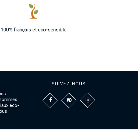
100% français et éco-sensible
SUIVEZ-NOUS
ons
s sommes
riaux éco-
vous