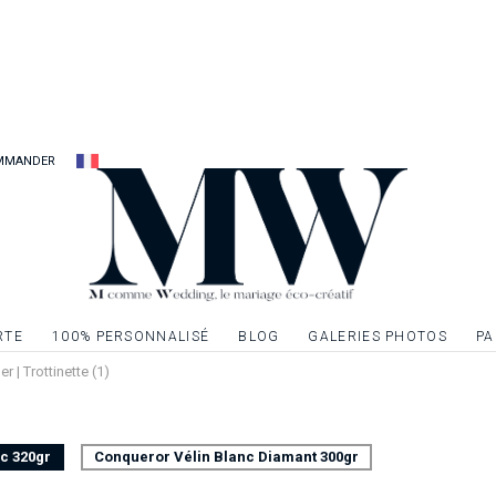
plus chers à votre d
Carton d’invitation 
mariage pour créer
Carte recto seul, f
MMANDER
Possibilité d’ennobli
dorure, de l’argent
textes ou à un ou p
demande.
RTE
100% PERSONNALISÉ
BLOG
GALERIES PHOTOS
PA
er | Trottinette (1)
nc 320gr
Conqueror Vélin Blanc Diamant 300gr