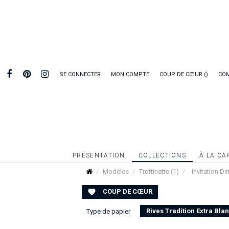
SE CONNECTER
MON COMPTE
COUP DE CŒUR
CO
PRÉSENTATION
COLLECTIONS
À LA CA
Modèles
Trottinette (1)
Invitation Din
COUP DE CŒUR

Rives Tradition Extra Bla
Type de papier