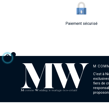
Paiement sécurisé
M COMM
C'est à Ni
exclusive
fiers de 
responsab
proposons