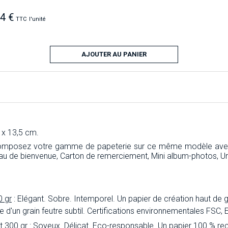
34 €
TTC
l'unité
AJOUTER AU PANIER
 x 13,5 cm.
composez votre gamme de papeterie sur ce même modèle avec l
au de bienvenue, Carton de remerciement, Mini album-photos, U
0 gr
: Elégant. Sobre. Intemporel. Un papier de création haut de 
inée d'un grain feutre subtil. Certifications environnementales FSC
t 300 gr
: Soyeux. Délicat. Eco-responsable. Un papier 100 % rec