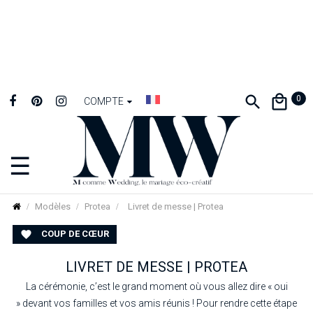
0
COMPTE
☰
Basculer
la
navigation
Modèles
Protea
Livret de messe | Protea
COUP DE CŒUR

LIVRET DE MESSE | PROTEA
La cérémonie, c’est le grand moment où vous allez dire « oui
» devant vos familles et vos amis réunis ! Pour rendre cette étape