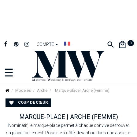
0
COMPTE
☰
Basculer
la
navigation
Modèles
Arche
Marque-place | Arche (Femme)
COUP DE CŒUR

MARQUE-PLACE | ARCHE (FEMME)
Nominatif, le marque-place permet à chaque convive de trouver
sa place facilement. Posez-le à côté, devant ou dans une assiette.