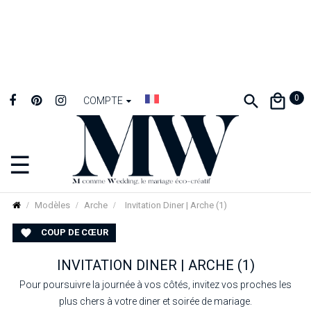
0
COMPTE
☰
Basculer
la
navigation
Modèles
Arche
Invitation Diner | Arche (1)
COUP DE CŒUR

INVITATION DINER | ARCHE (1)
Pour poursuivre la journée à vos côtés, invitez vos proches les
plus chers à votre diner et soirée de mariage.