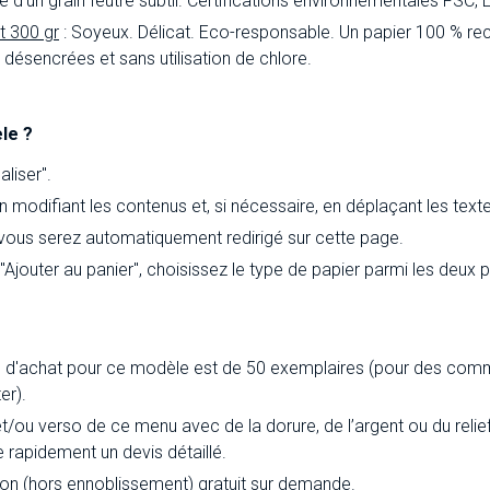
inée d'un grain feutre subtil. Certifications environnementales FSC
t 300 gr
: Soyeux. Délicat. Eco-responsable. Un papier 100 % rec
ésencrées et sans utilisation de chlore.
le ?
liser".
 modifiant les contenus et, si nécessaire, en déplaçant les text
 vous serez automatiquement redirigé sur cette page.
 "Ajouter au panier", choisissez le type de papier parmi les deux
d'achat pour ce modèle est de 50 exemplaires (pour des comm
er).
et/ou verso de ce menu avec de la dorure, de l’argent ou du reli
e rapidement un devis détaillé.
ion (hors ennoblissement) gratuit sur demande.