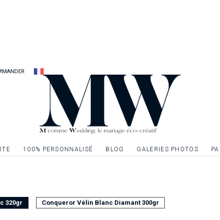
Alors pour ne négli
touche d’élégance e
l’élément idéal pour
compléter votre déc
Feuillet recto/verso
MMANDER
Possibilité d’ennob
par de la dorure, de
aux textes ou à un 
demande.
RTE
100% PERSONNALISÉ
BLOG
GALERIES PHOTOS
PA
nc 320gr
Conqueror Vélin Blanc Diamant 300gr