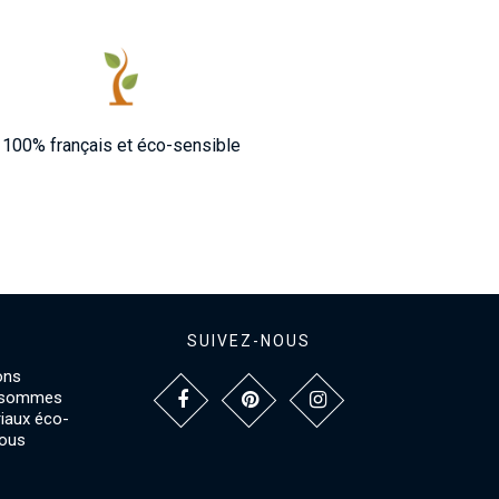
100% français et éco-sensible
SUIVEZ-NOUS
ons
s sommes
riaux éco-
vous