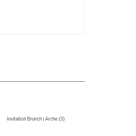
Invitation Brunch | Arche (3)
Invitation B