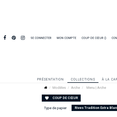
SE CONNECTER
MON COMPTE
COUP DE CŒUR
CO
PRÉSENTATION
COLLECTIONS
À LA CA
Modèles
Arche
Menu | Arche
COUP DE CŒUR

Rives Tradition Extra Bla
Type de papier