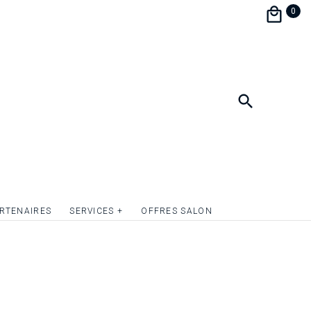
ger aucun détail tout en misant sur une
0
t d’esthétisme, la carte menu de mariage est
 continuer de surprendre vos invités et
oration de table !
, format 10,5 x 20,5 cm.
lir le recto et/ou verso du menu de mariage
 l’argent ou tout simplement donner du relief
ou plusieurs éléments graphiques. Devis sur
RTENAIRES
SERVICES +
OFFRES SALON