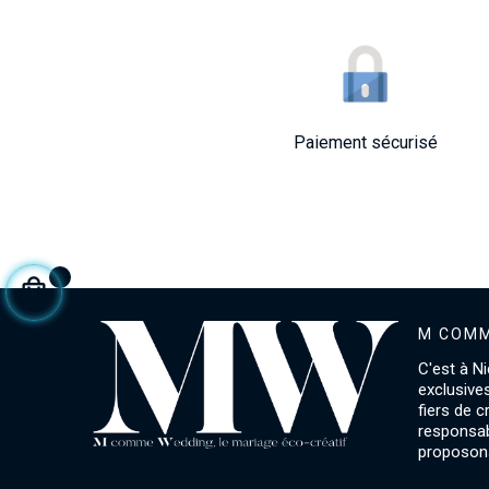
Paiement sécurisé
M COMM
C'est à Ni
exclusive
fiers de 
responsab
proposons