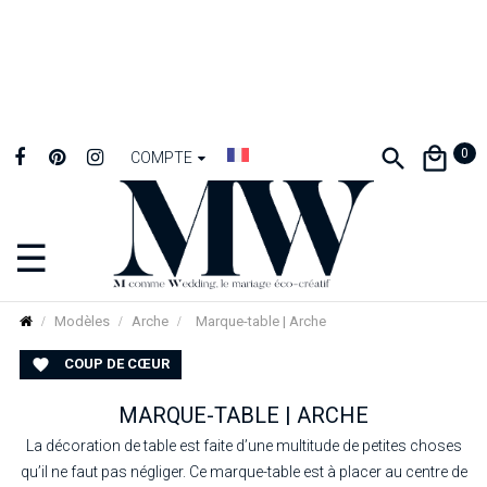
0
COMPTE
☰
Basculer
la
navigation
Modèles
Arche
Marque-table | Arche
COUP DE CŒUR

MARQUE-TABLE | ARCHE
La décoration de table est faite d’une multitude de petites choses
qu’il ne faut pas négliger. Ce marque-table est à placer au centre de