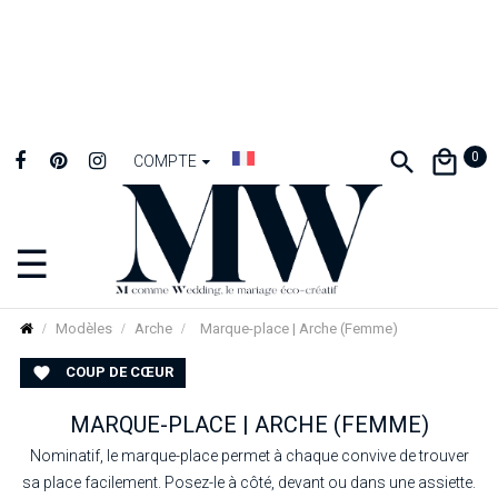
0
COMPTE
☰
Basculer
la
navigation
Modèles
Arche
Marque-place | Arche (Femme)
COUP DE CŒUR

MARQUE-PLACE | ARCHE (FEMME)
Nominatif, le marque-place permet à chaque convive de trouver
sa place facilement. Posez-le à côté, devant ou dans une assiette.