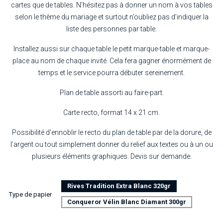
cartes que de tables. N’hésitez pas à donner un nom à vos tables
selon le thème du mariage et surtout n’oubliez pas d’indiquer la
liste des personnes par table.
Installez aussi sur chaque table le petit marque-table et marque-
place au nom de chaque invité. Cela fera gagner énormément de
temps et le service pourra débuter sereinement.
Plan de table assorti au faire-part.
Carte recto, format 14 x 21 cm.
Possibilité d’ennoblir le recto du plan de table par de la dorure, de
l’argent ou tout simplement donner du relief aux textes ou à un ou
plusieurs éléments graphiques. Devis sur demande.
Rives Tradition Extra Blanc 320gr
Type de papier
Conqueror Vélin Blanc Diamant 300gr