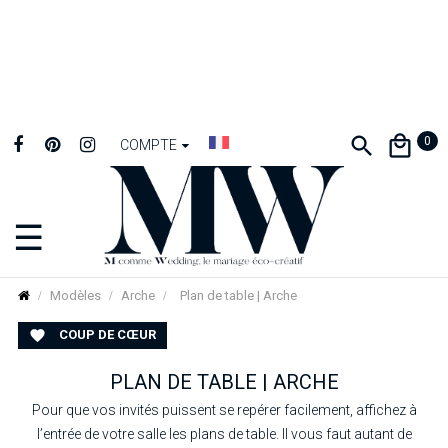
0
COMPTE
☰
Basculer
la
navigation
Modèles
Arche
Plan de table | Arche
COUP DE CŒUR

PLAN DE TABLE | ARCHE
Pour que vos invités puissent se repérer facilement, affichez à
l’entrée de votre salle les plans de table. Il vous faut autant de